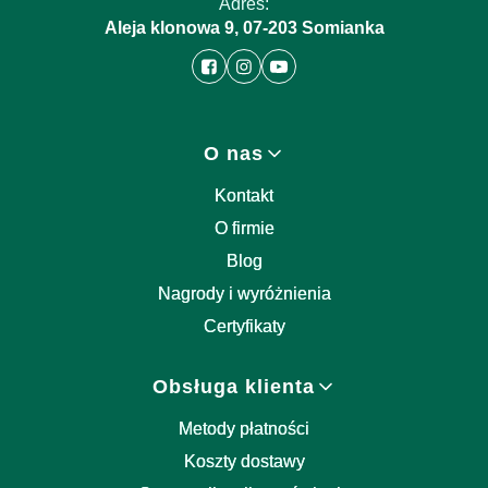
Adres:
Aleja klonowa 9, 07-203 Somianka
Linki w stopce
O nas
Kontakt
O firmie
Blog
Nagrody i wyróżnienia
Certyfikaty
Obsługa klienta
Metody płatności
Koszty dostawy