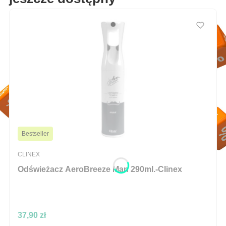
Bestseller
PRODUCENT
CLINEX
Odświeżacz AeroBreeze Man 290ml.-Clinex
Cena
37,90 zł