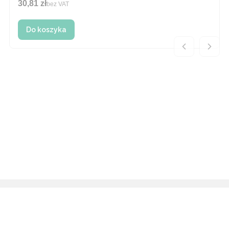
30,81 zł
Cena
bez VAT
Do koszyka