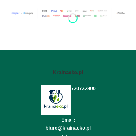
Krainaeko.pl
730732800
Email:
biuro@krainaeko.pl