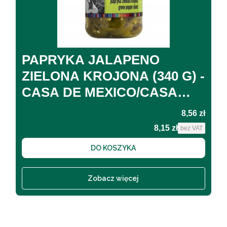
PAPRYKA JALAPENO
ZIELONA KROJONA (340 G) -
CASA DE MEXICO/CASA
DEL SUR
Cena
8,56 zł
8,15 zł
Cena
bez VAT
DO KOSZYKA
Zobacz więcej