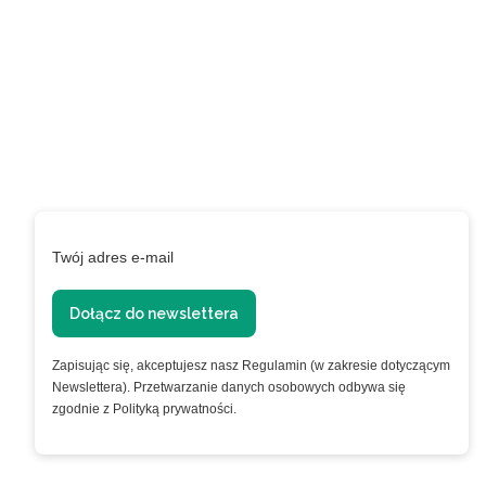
Zapisz się do naszego
Newslettera aby być na
bieżąco!
Podaj swój adres e-mail, jeżeli chcesz otrzymywać
informacje o nowościach i promocjach.
Twój adres e-mail
Dołącz do newslettera
Zapisując się, akceptujesz nasz Regulamin (w zakresie dotyczącym
Newslettera). Przetwarzanie danych osobowych odbywa się
zgodnie z Polityką prywatności.