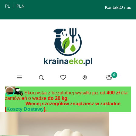
PL
PLN
Kontakt
O nas
Produkty w ko
Menu
Ulubione
Otwórz wyszukiwarkę
Szukaj
Koszyk
Zaloguj się
Skorzystaj z bezpłatnej wysyłki już od
400 zł
dla
zamówień o wadze
do 20 kg
.
Więcej szczegółów znajdziesz w zakładce
[
Koszty Dostawy
].