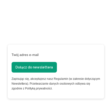
Zapisz się do naszego
Newslettera aby być na
bieżąco!
Podaj swój adres e-mail, jeżeli chcesz otrzymywać
informacje o nowościach i promocjach.
Twój adres e-mail
Dołącz do newslettera
Zapisując się, akceptujesz nasz Regulamin (w zakresie dotyczącym
Newslettera). Przetwarzanie danych osobowych odbywa się
zgodnie z Polityką prywatności.