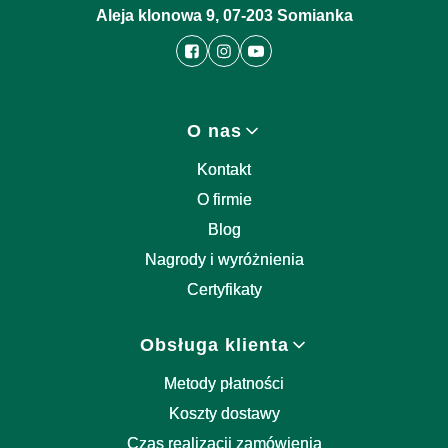
Aleja klonowa 9, 07-203 Somianka
Linki w stopce
O nas
Kontakt
O firmie
Blog
Nagrody i wyróżnienia
Certyfikaty
Obsługa klienta
Metody płatności
Koszty dostawy
Czas realizacji zamówienia