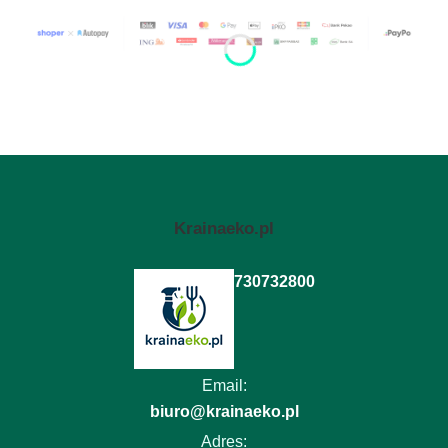
Krainaeko.pl
730732800
Email:
biuro@krainaeko.pl
Adres: