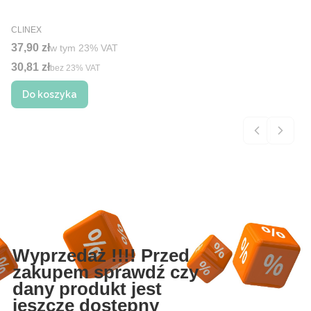
PRODUCENT
CLINEX
Cena brutto
37,90 zł
w tym %s VAT
w tym
23%
VAT
30,81 zł
Cena netto
bez 23% VAT
Do koszyka
Wyprzedaż !!!! Przed
zakupem sprawdź czy
dany produkt jest
jeszcze dostępny