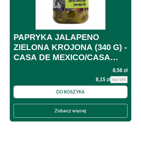
PAPRYKA JALAPENO
ZIELONA KROJONA (340 G) -
CASA DE MEXICO/CASA
DEL SUR
Cena
8,56 zł
8,15 zł
Cena
bez VAT
DO KOSZYKA
Zobacz więcej