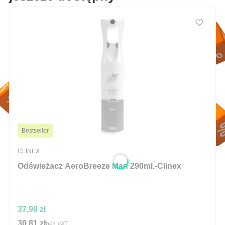
Bestseller
PRODUCENT
CLINEX
Odświeżacz AeroBreeze Man 290ml.-Clinex
Cena
37,90 zł
30,81 zł
Cena
bez VAT