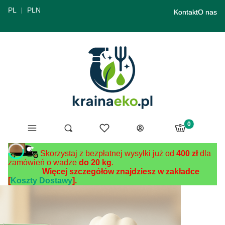
PL
PLN
Kontakt
O nas
Produkty w ko
Menu
Ulubione
Otwórz wyszukiwarkę
Szukaj
Koszyk
Zaloguj się
Skorzystaj z bezpłatnej wysyłki już od
400 zł
dla
zamówień o wadze
do 20 kg
.
Więcej szczegółów znajdziesz w zakładce
[
Koszty Dostawy
].