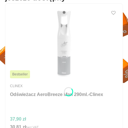
Bestseller
PRODUCENT
CLINEX
Odświeżacz AeroBreeze Man 290ml.-Clinex
Cena
37,90 zł
30,81 zł
Cena
bez VAT