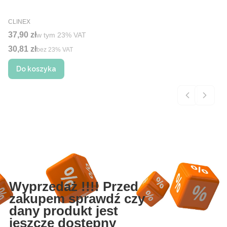
PRODUCENT
CLINEX
Cena brutto
37,90 zł
w tym %s VAT
w tym
23%
VAT
30,81 zł
Cena netto
bez 23% VAT
Do koszyka
Wyprzedaż !!!! Przed
zakupem sprawdź czy
dany produkt jest
jeszcze dostępny