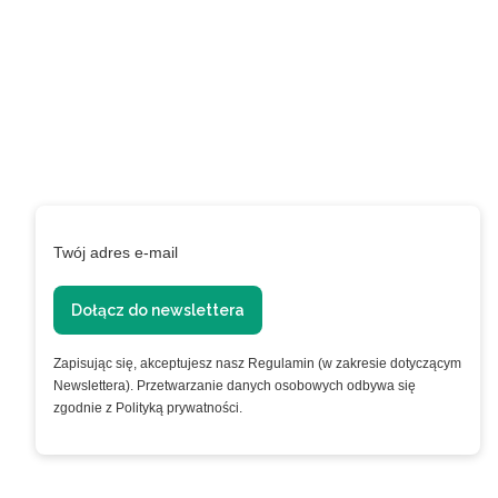
Zapisz się do naszego
Newslettera aby być na
bieżąco!
Podaj swój adres e-mail, jeżeli chcesz otrzymywać
informacje o nowościach i promocjach.
Twój adres e-mail
Dołącz do newslettera
Zapisując się, akceptujesz nasz Regulamin (w zakresie dotyczącym
Newslettera). Przetwarzanie danych osobowych odbywa się
zgodnie z Polityką prywatności.