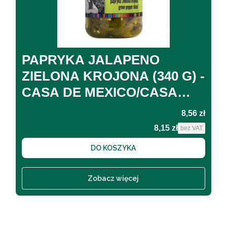
PAPRYKA JALAPENO
ZIELONA KROJONA (340 G) -
CASA DE MEXICO/CASA
DEL SUR
Cena
8,56 zł
8,15 zł
Cena
bez VAT
DO KOSZYKA
Zobacz więcej