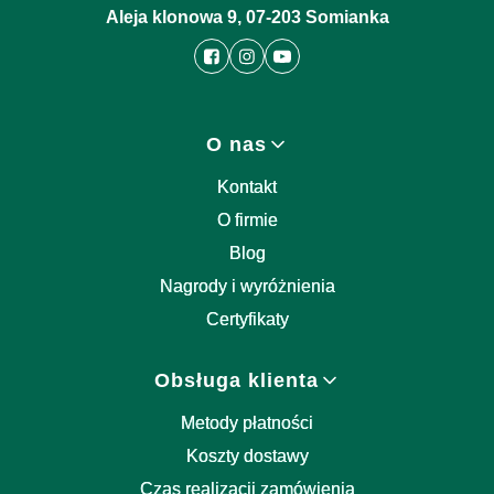
Aleja klonowa 9, 07-203 Somianka
Linki w stopce
O nas
Kontakt
O firmie
Blog
Nagrody i wyróżnienia
Certyfikaty
Obsługa klienta
Metody płatności
Koszty dostawy
Czas realizacji zamówienia