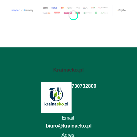
Krainaeko.pl
730732800
Email:
biuro@krainaeko.pl
Adres: