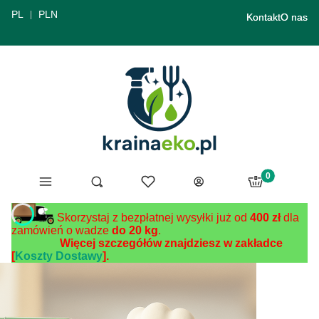
PL
PLN
Kontakt
O nas
Produkty w ko
Menu
Ulubione
Otwórz wyszukiwarkę
Szukaj
Koszyk
Zaloguj się
Skorzystaj z bezpłatnej wysyłki już od
400 zł
dla
zamówień o wadze
do 20 kg
.
Więcej szczegółów znajdziesz w zakładce
[
Koszty Dostawy
].