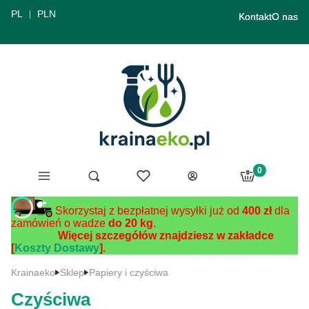
PL
PLN
Kontakt
O nas
Produkty w ko
Menu
Ulubione
Otwórz wyszukiwarkę
Szukaj
Koszyk
Zaloguj się
Skorzystaj z bezpłatnej wysyłki już od
400 zł
dla
zamówień o wadze
do 20 kg
.
Więcej szczegółów znajdziesz w zakładce
[
Koszty Dostawy
].
Krainaeko
Sklep
Papiery i czyściwa
Czyściwa