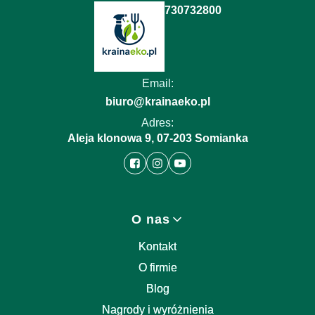
730732800
Email:
biuro@krainaeko.pl
Adres:
Aleja klonowa 9, 07-203 Somianka
Linki w stopce
O nas
Kontakt
O firmie
Blog
Nagrody i wyróżnienia