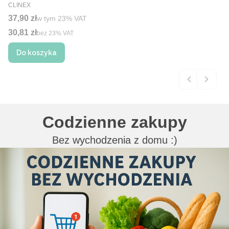
PRODUCENT
CLINEX
Cena brutto
37,90 zł
w tym %s VAT
w tym
23%
VAT
30,81 zł
Cena netto
bez 23% VAT
Do koszyka
Codzienne zakupy
Bez wychodzenia z domu :)