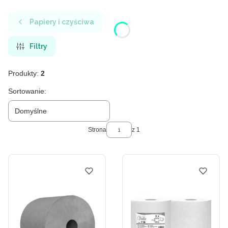
Papiery i czyściwa
Filtry
Produkty:
2
Lista produktów
Sortowanie:
Domyślne
Strona
z 1