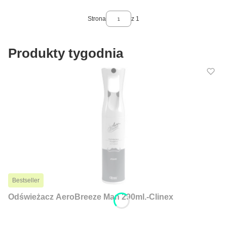
Strona
z 1
Produkty tygodnia
Bestseller
Odświeżacz AeroBreeze Man 290ml.-Clinex