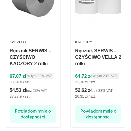
PRODUCENT
PRODUCENT
KACZORY
KACZORY
Ręcznik SERWIS –
Ręcznik SERWIS –
CZYŚCIWO
CZYŚCIWO VELLA 2
KACZORY 2 rolki
rolki
Cena brutto
Cena brutto
67,07 zł
64,72 zł
w tym %s VAT
w tym %s VAT
w tym
23%
VAT
w tym
23%
VAT
Cena jednostkowa brutto
Cena jednostkowa brutto
33,54 zł / szt.
32,36 zł / szt.
54,53 zł
52,62 zł
Cena netto
Cena netto
bez 23% VAT
bez 23% VAT
Cena jednostkowa netto
Cena jednostkowa netto
27,27 zł / szt.
26,31 zł / szt.
Powiadom mnie o
Powiadom mnie o
dostępności
dostępności