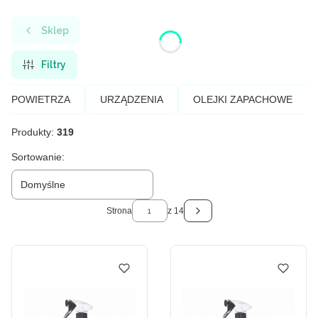
Sklep
Filtry
E POWIETRZA
URZĄDZENIA
OLEJKI ZAPACHOWE
Produkty:
319
Lista produktów
Sortowanie:
Domyślne
Strona
z 14
Następne produkty