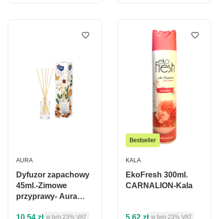
Bestseller
PRODUCENT
PRODUCENT
AURA
KALA
Dyfuzor zapachowy
EkoFresh 300ml.
45ml.-Zimowe
CARNALION-Kala
przyprawy- Aura
Home Care
Cena brutto
Cena brutto
10,54 zł
5,62 zł
w tym %s VAT
w tym %s VAT
w tym
23%
VAT
w tym
23%
VAT