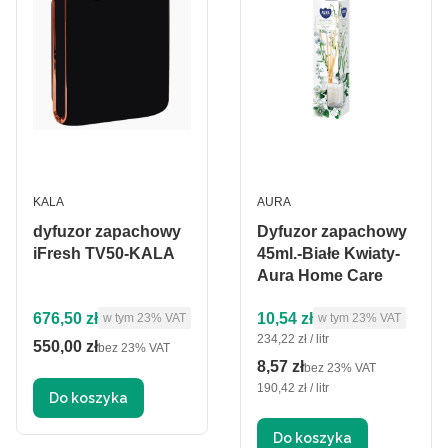
PRODUCENT
PRODUCENT
KALA
AURA
dyfuzor zapachowy
Dyfuzor zapachowy
iFresh TV50-KALA
45ml.-Białe Kwiaty-
Aura Home Care
Cena brutto
Cena brutto
676,50 zł
10,54 zł
w tym %s VAT
w tym %s VAT
w tym
23%
VAT
w tym
23%
VAT
Cena jednostkowa brutto
234,22 zł / litr
550,00 zł
Cena netto
bez 23% VAT
8,57 zł
Cena netto
bez 23% VAT
Cena jednostkowa netto
190,42 zł / litr
Do koszyka
Do koszyka