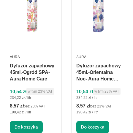
PRODUCENT
PRODUCENT
AURA
AURA
Dyfuzor zapachowy
Dyfuzor zapachowy
45ml.-Ogród SPA-
45ml.-Orientalna
Aura Home Care
Noc- Aura Home
Care
Cena brutto
Cena brutto
10,54 zł
10,54 zł
w tym %s VAT
w tym %s VAT
w tym
23%
VAT
w tym
23%
VAT
Cena jednostkowa brutto
Cena jednostkowa brutto
234,22 zł / litr
234,22 zł / litr
8,57 zł
8,57 zł
Cena netto
Cena netto
bez 23% VAT
bez 23% VAT
Cena jednostkowa netto
Cena jednostkowa netto
190,42 zł / litr
190,42 zł / litr
Do koszyka
Do koszyka