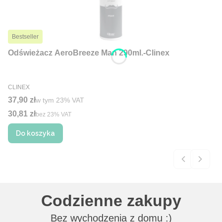
Bestseller
Odświeżacz AeroBreeze Man 290ml.-Clinex
PRODUCENT
CLINEX
Cena brutto
37,90 zł
w tym %s VAT
w tym
23%
VAT
30,81 zł
Cena netto
bez 23% VAT
Do koszyka
Codzienne zakupy
Bez wychodzenia z domu :)