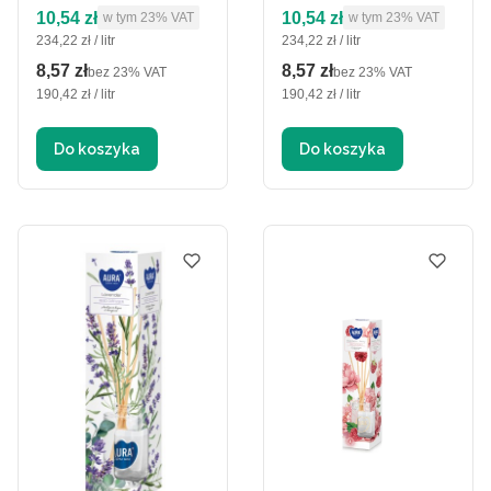
Cena brutto
Cena brutto
10,54 zł
10,54 zł
w tym %s VAT
w tym %s VAT
w tym
23%
VAT
w tym
23%
VAT
Cena jednostkowa brutto
Cena jednostkowa brutto
234,22 zł / litr
234,22 zł / litr
8,57 zł
8,57 zł
Cena netto
Cena netto
bez 23% VAT
bez 23% VAT
Cena jednostkowa netto
Cena jednostkowa netto
190,42 zł / litr
190,42 zł / litr
Do koszyka
Do koszyka