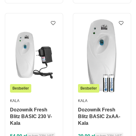
Bestseller
Bestseller
PRODUCENT
PRODUCENT
KALA
KALA
Dozownik Fresh
Dozownik Fresh
Blitz BASIC 230 V-
Blitz BASIC 2xAA-
Kala
Kala
Cena brutto
Cena brutto
w tym %s VAT
w tym %s VAT