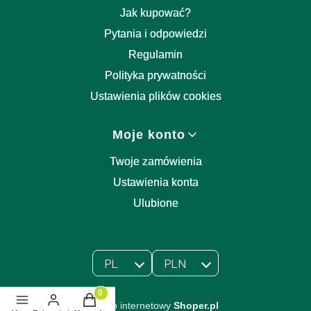
Jak kupować?
Pytania i odpowiedzi
Regulamin
Polityka prywatności
Ustawienia plików cookies
Moje konto
Twoje zamówienia
Ustawienia konta
Ulubione
PL
PLN
Wybrany język:
polski
Wybrana waluta:
Produkty w koszyku: 0. Zobacz szczegóły
Sklep internetowy
Shoper.pl