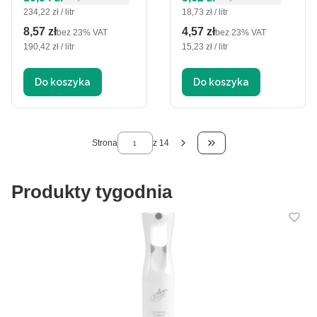
Cena jednostkowa brutto
Cena jednostkowa brutto
234,22 zł / litr
18,73 zł / litr
8,57 zł
4,57 zł
Cena netto
Cena netto
bez 23% VAT
bez 23% VAT
Cena jednostkowa netto
Cena jednostkowa netto
190,42 zł / litr
15,23 zł / litr
Do koszyka
Do koszyka
Strona
z 14
Przejdź do ostatniej 
Produkty tygodnia