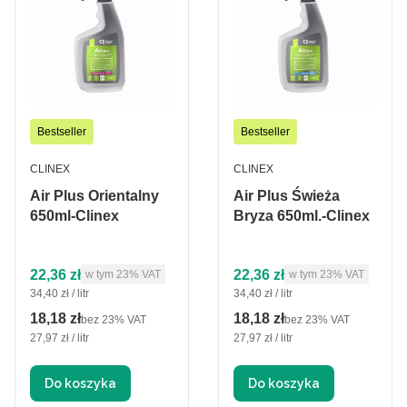
Bestseller
Bestseller
PRODUCENT
PRODUCENT
CLINEX
CLINEX
Air Plus Orientalny
Air Plus Świeża
650ml-Clinex
Bryza 650ml.-Clinex
Cena brutto
Cena brutto
22,36 zł
22,36 zł
w tym %s VAT
w tym %s VAT
w tym
23%
VAT
w tym
23%
VAT
Cena jednostkowa brutto
Cena jednostkowa brutto
34,40 zł / litr
34,40 zł / litr
18,18 zł
18,18 zł
Cena netto
Cena netto
bez 23% VAT
bez 23% VAT
Cena jednostkowa netto
Cena jednostkowa netto
27,97 zł / litr
27,97 zł / litr
Do koszyka
Do koszyka