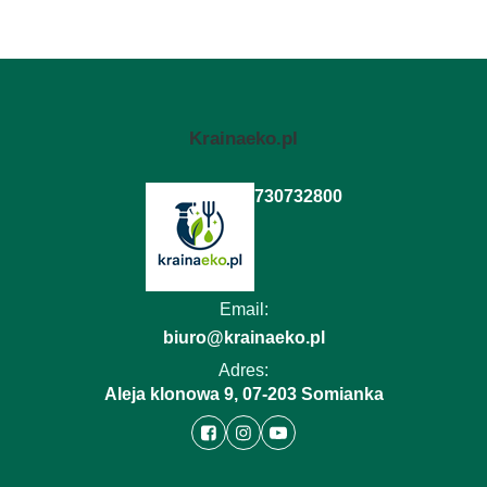
Krainaeko.pl
730732800
Email:
biuro@krainaeko.pl
Adres:
Aleja klonowa 9, 07-203 Somianka