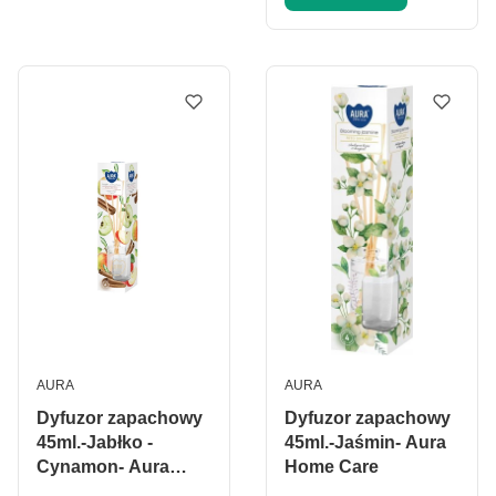
PRODUCENT
PRODUCENT
AURA
AURA
Dyfuzor zapachowy
Dyfuzor zapachowy
45ml.-Jabłko -
45ml.-Jaśmin- Aura
Cynamon- Aura
Home Care
Home Care