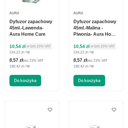
PRODUCENT
PRODUCENT
AURA
AURA
Dyfuzor zapachowy
Dyfuzor zapachowy
45ml.-Lawenda-
45ml.-Malina -
Aura Home Care
Piwonia- Aura Home
Care
Cena brutto
Cena brutto
10,54 zł
10,54 zł
w tym %s VAT
w tym %s VAT
w tym
23%
VAT
w tym
23%
VAT
Cena jednostkowa brutto
Cena jednostkowa brutto
234,22 zł / litr
234,22 zł / litr
8,57 zł
8,57 zł
Cena netto
Cena netto
bez 23% VAT
bez 23% VAT
Cena jednostkowa netto
Cena jednostkowa netto
190,42 zł / litr
190,42 zł / litr
Do koszyka
Do koszyka