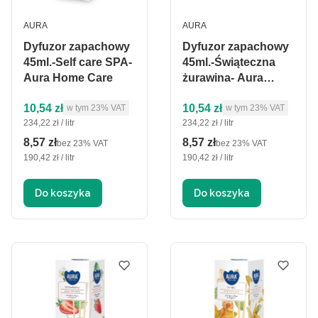
PRODUCENT
PRODUCENT
AURA
AURA
Dyfuzor zapachowy
Dyfuzor zapachowy
45ml.-Self care SPA-
45ml.-Świąteczna
Aura Home Care
żurawina- Aura
Home Care
Cena brutto
Cena brutto
10,54 zł
10,54 zł
w tym %s VAT
w tym %s VAT
w tym
23%
VAT
w tym
23%
VAT
Cena jednostkowa brutto
Cena jednostkowa brutto
234,22 zł / litr
234,22 zł / litr
8,57 zł
8,57 zł
Cena netto
Cena netto
bez 23% VAT
bez 23% VAT
Cena jednostkowa netto
Cena jednostkowa netto
190,42 zł / litr
190,42 zł / litr
Do koszyka
Do koszyka