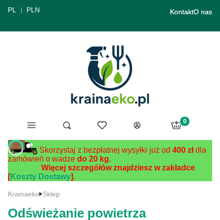
PL
PLN
Kontakt
O nas
Produkty w ko
Menu
Ulubione
Otwórz wyszukiwarkę
Szukaj
Koszyk
Zaloguj się
Skorzystaj z bezpłatnej wysyłki już od
400 zł
dla
zamówień o wadze
do 20 kg
.
Więcej szczegółów znajdziesz w zakładce
[
Koszty Dostawy
].
Krainaeko
Sklep
Odświeżanie powietrza