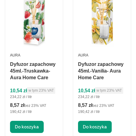
PRODUCENT
PRODUCENT
AURA
AURA
Dyfuzor zapachowy
Dyfuzor zapachowy
45ml.-Truskawka-
45ml.-Vanilia- Aura
Aura Home Care
Home Care
Cena brutto
Cena brutto
10,54 zł
10,54 zł
w tym %s VAT
w tym %s VAT
w tym
23%
VAT
w tym
23%
VAT
Cena jednostkowa brutto
Cena jednostkowa brutto
234,22 zł / litr
234,22 zł / litr
8,57 zł
8,57 zł
Cena netto
Cena netto
bez 23% VAT
bez 23% VAT
Cena jednostkowa netto
Cena jednostkowa netto
190,42 zł / litr
190,42 zł / litr
Do koszyka
Do koszyka