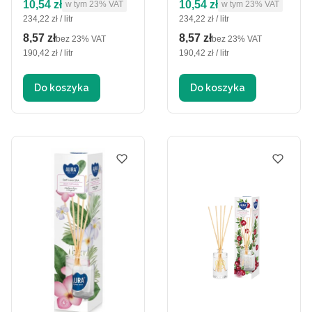
Cena brutto
Cena brutto
10,54 zł
10,54 zł
w tym %s VAT
w tym %s VAT
w tym
23%
VAT
w tym
23%
VAT
Cena jednostkowa brutto
Cena jednostkowa brutto
234,22 zł / litr
234,22 zł / litr
8,57 zł
8,57 zł
Cena netto
Cena netto
bez 23% VAT
bez 23% VAT
Cena jednostkowa netto
Cena jednostkowa netto
190,42 zł / litr
190,42 zł / litr
Do koszyka
Do koszyka