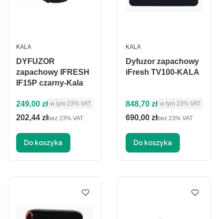
PRODUCENT
PRODUCENT
KALA
KALA
DYFUZOR
Dyfuzor zapachowy
zapachowy IFRESH
iFresh TV100-KALA
IF15P czarny-Kala
Cena brutto
Cena brutto
249,00 zł
848,70 zł
w tym %s VAT
w tym %s VAT
w tym
23%
VAT
w tym
23%
VAT
202,44 zł
690,00 zł
Cena netto
Cena netto
bez 23% VAT
bez 23% VAT
Do koszyka
Do koszyka