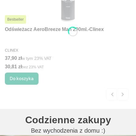
Bestseller
Odświeżacz AeroBreeze Man 290ml.-Clinex
PRODUCENT
CLINEX
Cena brutto
37,90 zł
w tym %s VAT
w tym
23%
VAT
30,81 zł
Cena netto
bez 23% VAT
Do koszyka
Codzienne zakupy
Bez wychodzenia z domu :)