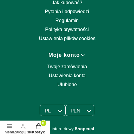
Jak kupować?
Pytania i odpowiedzi
Regulamin
Polityka prywatności
Ustawienia plików cookies
Moje konto
Twoje zamówienia
Ustawienia konta
Ulubione
PL
PLN
Wybrany język:
polski
Wybrana waluta:
Produkty w koszyku: 0. Zobacz szczegóły
Sklep internetowy
Shoper.pl
Menu
Zaloguj się
Koszyk