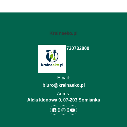
Krainaeko.pl
730732800
Email:
biuro@krainaeko.pl
Adres:
Aleja klonowa 9, 07-203 Somianka