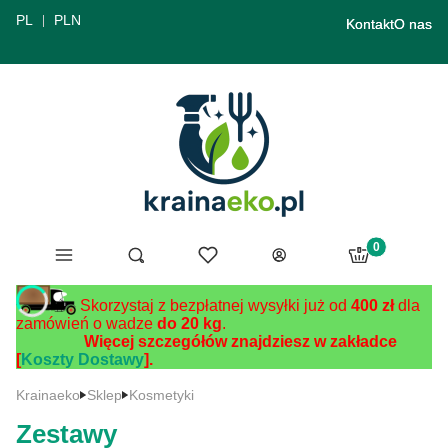
PL
PLN
Kontakt
O nas
Produkty w ko
Menu
Ulubione
Otwórz wyszukiwarkę
Szukaj
Koszyk
Zaloguj się
Skorzystaj z bezpłatnej wysyłki już od
400 zł
dla
zamówień o wadze
do 20 kg
.
Więcej szczegółów znajdziesz w zakładce
[
Koszty Dostawy
].
Krainaeko
Sklep
Kosmetyki
Zestawy