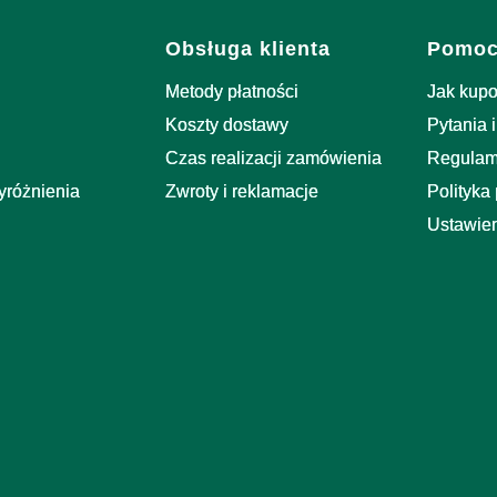
stopce
Obsługa klienta
Pomo
Metody płatności
Jak kup
Koszty dostawy
Pytania 
Czas realizacji zamówienia
Regulam
yróżnienia
Zwroty i reklamacje
Polityka
Ustawien