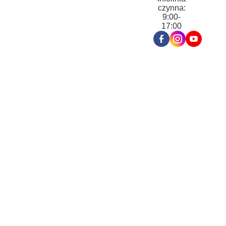
czynna:
9:00-
17:00