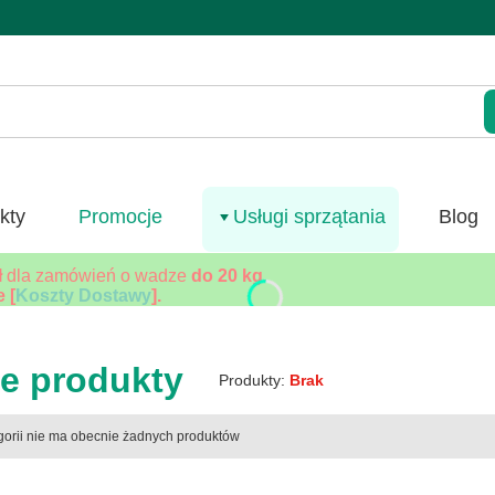
Wycz
kty
Promocje
Usługi sprzątania
Blog
ł
dla zamówień o wadze
do 20 kg
.
 [
Koszty Dostawy
].
e produkty
Produkty:
Brak
produktów
egorii nie ma obecnie żadnych produktów