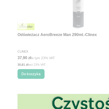
Bestseller
Odświeżacz AeroBreeze Man 290ml.-Clinex
PRODUCENT
CLINEX
Cena brutto
37,90 zł
w tym %s VAT
w tym
23%
VAT
Cena netto
30,81 zł
bez 23% VAT
Do koszyka