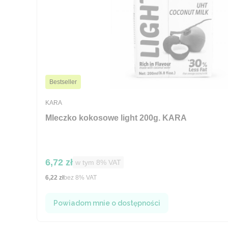
Bestseller
PRODUCENT
KARA
Mleczko kokosowe light 200g. KARA
Cena brutto
6,72 zł
w tym %s VAT
w tym
8%
VAT
Cena netto
6,22 zł
bez 8% VAT
Powiadom mnie o dostępności