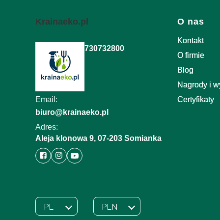
Linki w 
Krainaeko.pl
O nas
Kontakt
730732800
O firmie
Blog
Nagrody i w
Email:
Certyfikaty
biuro@krainaeko.pl
Adres:
Aleja klonowa 9, 07-203 Somianka
PL
PLN
Wybrany język:
polski
Wybrana waluta: