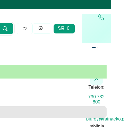
Produkty w koszyku: 0. Zobacz sz
Koszyk
Zaloguj się
Szukaj
yść
Telefon:
730 732
800
Email:
biuro@krainaeko.pl
Infolinia