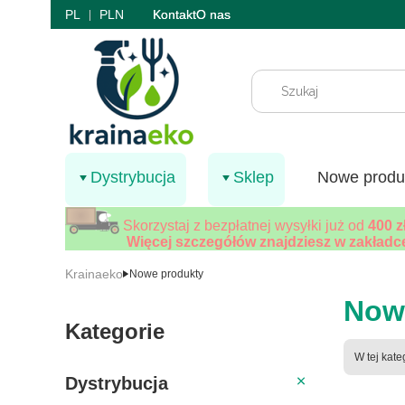
PL
PLN
Kontakt
O nas
Dystrybucja
Sklep
Nowe produ
Skorzystaj z bezpłatnej wysyłki już od
400 z
Więcej szczegółów znajdziesz w zakładce
Krainaeko
Nowe produkty
Now
Kategorie
Lista 
W tej kat
Dystrybucja
Dystrybucja