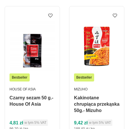
Bestseller
Bestseller
PRODUCENT
PRODUCENT
HOUSE OF ASIA
MIZUHO
Czarny sezam 50 g.-
Kakinotane
House Of Asia
chrupiąca przekąska
50g.- Mizuho
Cena brutto
Cena brutto
4,81 zł
9,42 zł
w tym %s VAT
w tym %s VAT
w tym
5%
VAT
w tym
5%
VAT
Cena jednostkowa brutto
Cena jednostkowa brutto
96,20 zł / kg
188,40 zł / kg