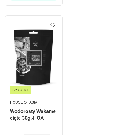
Bestseller
PRODUCENT
HOUSE OF ASIA
Wodorosty Wakame
cięte 30g.-HOA