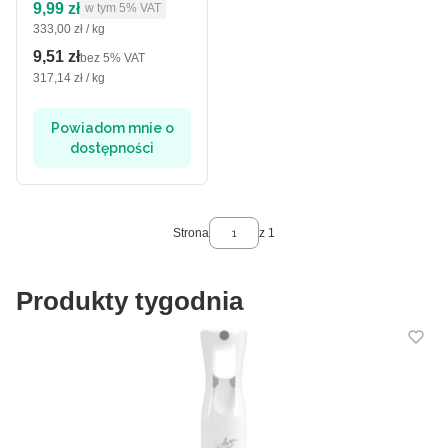
Cena brutto
9,99 zł
w tym %s VAT
w tym
5%
VAT
Cena jednostkowa brutto
333,00 zł / kg
9,51 zł
Cena netto
bez 5% VAT
Cena jednostkowa netto
317,14 zł / kg
Powiadom mnie o
dostępności
Strona
z 1
Produkty tygodnia