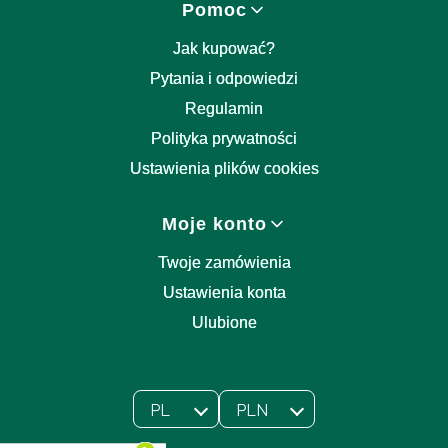
Pomoc
Jak kupować?
Pytania i odpowiedzi
Regulamin
Polityka prywatności
Ustawienia plików cookies
Moje konto
Twoje zamówienia
Ustawienia konta
Ulubione
PL
PLN
Wybrany język:
polski
Wybrana waluta: