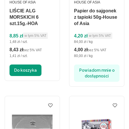
PRODUCENT
PRODUCENT
HOUSE OF ASIA
HOUSE OF ASIA
LIŚCIE ALG
Papier do sajgonek
MORSKICH 6
z tapioki 50g-House
szt.15g.-HOA
of Asia
Cena brutto
Cena brutto
8,85 zł
4,20 zł
w tym %s VAT
w tym %s VAT
w tym
5%
VAT
w tym
5%
VAT
Cena jednostkowa brutto
Cena jednostkowa brutto
1,48 zł / szt.
84,00 zł / kg
8,43 zł
4,00 zł
Cena netto
Cena netto
bez 5% VAT
bez 5% VAT
Cena jednostkowa netto
Cena jednostkowa netto
1,41 zł / szt.
80,00 zł / kg
Do koszyka
Powiadom mnie o
dostępności