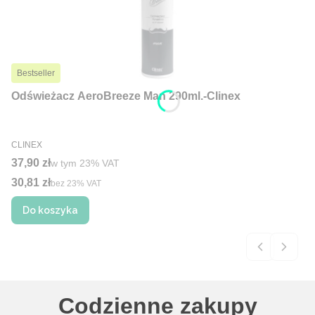
Bestseller
Odświeżacz AeroBreeze Man 290ml.-Clinex
PRODUCENT
CLINEX
Cena brutto
37,90 zł
w tym %s VAT
w tym
23%
VAT
30,81 zł
Cena netto
bez 23% VAT
Do koszyka
Codzienne zakupy