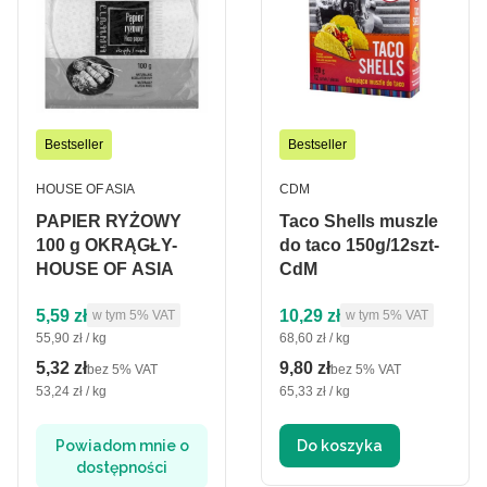
Bestseller
Bestseller
PRODUCENT
PRODUCENT
HOUSE OF ASIA
CDM
PAPIER RYŻOWY
Taco Shells muszle
100 g OKRĄGŁY-
do taco 150g/12szt-
HOUSE OF ASIA
CdM
Cena brutto
Cena brutto
5,59 zł
10,29 zł
w tym %s VAT
w tym %s VAT
w tym
5%
VAT
w tym
5%
VAT
Cena jednostkowa brutto
Cena jednostkowa brutto
55,90 zł / kg
68,60 zł / kg
5,32 zł
9,80 zł
Cena netto
Cena netto
bez 5% VAT
bez 5% VAT
Cena jednostkowa netto
Cena jednostkowa netto
53,24 zł / kg
65,33 zł / kg
Powiadom mnie o
Do koszyka
dostępności