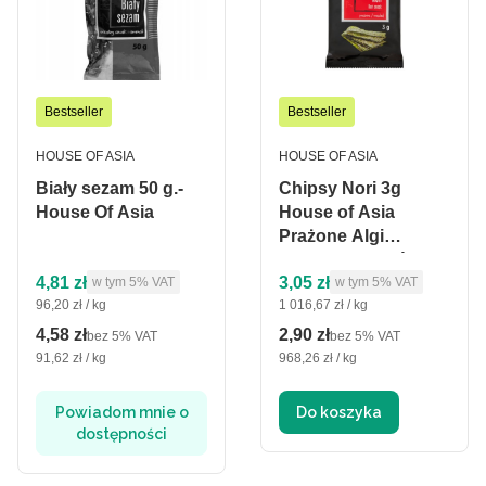
Bestseller
Bestseller
PRODUCENT
PRODUCENT
HOUSE OF ASIA
HOUSE OF ASIA
Biały sezam 50 g.-
Chipsy Nori 3g
House Of Asia
House of Asia
Prażone Algi
morskie Wegańskie
Cena brutto
Cena brutto
4,81 zł
3,05 zł
w tym %s VAT
w tym %s VAT
w tym
5%
VAT
bez Glutenu Snack
w tym
5%
VAT
Cena jednostkowa brutto
Cena jednostkowa brutto
96,20 zł / kg
1 016,67 zł / kg
4,58 zł
2,90 zł
Cena netto
Cena netto
bez 5% VAT
bez 5% VAT
Cena jednostkowa netto
Cena jednostkowa netto
91,62 zł / kg
968,26 zł / kg
Powiadom mnie o
Do koszyka
dostępności