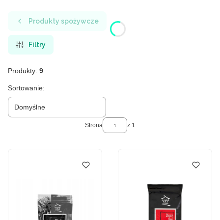
Produkty spożywcze
Filtry
Produkty:
9
Lista produktów
Sortowanie:
Domyślne
Strona
z 1