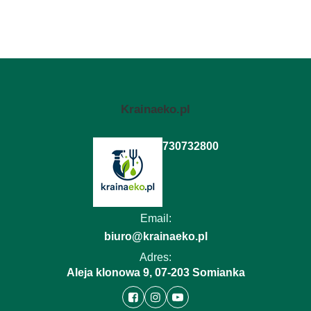
Krainaeko.pl
730732800
Email:
biuro@krainaeko.pl
Adres:
Aleja klonowa 9, 07-203 Somianka