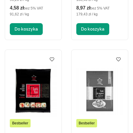
4,58 zł
8,97 zł
Cena netto
Cena netto
bez 5% VAT
bez 5% VAT
Cena jednostkowa netto
Cena jednostkowa netto
91,62 zł / kg
179,43 zł / kg
Do koszyka
Do koszyka
Bestseller
Bestseller