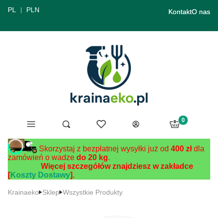
PL
PLN
Kontakt
O nas
Produkty w ko
Menu
Ulubione
Otwórz wyszukiwarkę
Szukaj
Koszyk
Zaloguj się
Skorzystaj z bezpłatnej wysyłki już od
400 zł
dla
zamówień o wadze
do 20 kg
.
Więcej szczegółów znajdziesz w zakładce
[
Koszty Dostawy
].
Krainaeko
Sklep
Wszystkie Produkty