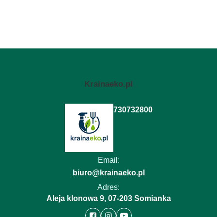
Krainaeko.pl
730732800
Email:
biuro@krainaeko.pl
Adres:
Aleja klonowa 9, 07-203 Somianka