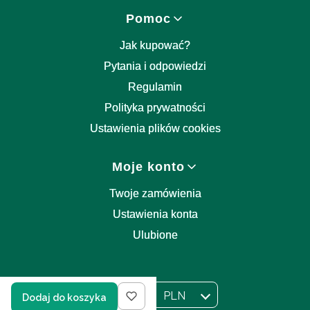
Pomoc
Jak kupować?
Pytania i odpowiedzi
Regulamin
Polityka prywatności
Ustawienia plików cookies
Moje konto
Twoje zamówienia
Ustawienia konta
Ulubione
PL
PLN
Dodaj do koszyka
Wybrany język:
polski
Wybrana waluta: