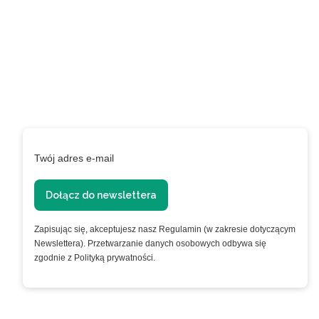
Zapisz się do naszego
Newslettera aby być na
bieżąco!
Podaj swój adres e-mail, jeżeli chcesz otrzymywać
informacje o nowościach i promocjach.
Twój adres e-mail
Dołącz do newslettera
Zapisując się, akceptujesz nasz Regulamin (w zakresie dotyczącym
Newslettera). Przetwarzanie danych osobowych odbywa się
zgodnie z Polityką prywatności.