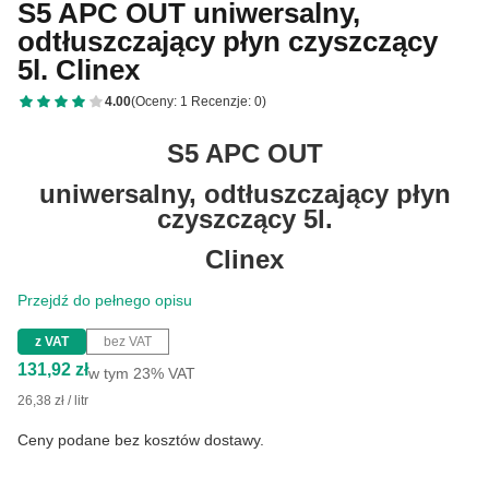
S5 APC OUT uniwersalny,
odtłuszczający płyn czyszczący
5l. Clinex
4.00
(Oceny: 1 Recenzje: 0)
S5 APC OUT
uniwersalny, odtłuszczający płyn
czyszczący 5l.
Clinex
Przejdź do pełnego opisu
z VAT
bez VAT
Cena
131,92 zł
w tym 23% VAT
w tym
23%
VAT
26,38 zł / litr
Ceny podane bez kosztów dostawy.