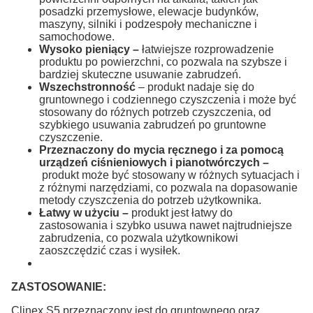
posadzki przemysłowe, elewacje budynków,
maszyny, silniki i podzespoły mechaniczne i
samochodowe.
Wysoko pieniący –
łatwiejsze rozprowadzenie
produktu po powierzchni, co pozwala na szybsze i
bardziej skuteczne usuwanie zabrudzeń.
Wszechstronność
– produkt nadaje się do
gruntownego i codziennego czyszczenia i może być
stosowany do różnych potrzeb czyszczenia, od
szybkiego usuwania zabrudzeń po gruntowne
czyszczenie.
Przeznaczony do mycia ręcznego i za pomocą
urządzeń ciśnieniowych i pianotwórczych –
produkt może być stosowany w różnych sytuacjach i
z różnymi narzędziami, co pozwala na dopasowanie
metody czyszczenia do potrzeb użytkownika.
Łatwy w użyciu –
produkt jest łatwy do
zastosowania i szybko usuwa nawet najtrudniejsze
zabrudzenia, co pozwala użytkownikowi
zaoszczędzić czas i wysiłek.
ZASTOSOWANIE:
Clinex S5 przeznaczony jest do gruntownego oraz