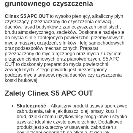
gruntownego czyszczenia
Clinex S5 APC OUT
to wysoko pieniący, alkaliczny płyn
czyszczący, przeznaczony do czyszczenia elewacji,
dachów, fasad budynków z zanieczyszczeń smolistych,
brudu atmosferycznego, zacieków. Doskonale nadaje się
do mycia silnie zaolejonych powierzchni przemysłowych,
mycia maszyn, urządzeń, silników i felg samochodowych
oraz podzespołów mechanicznych. Preparat
przeznaczony do mycia ręcznego oraz mycia z użyciem
urządzeń ciśnieniowych oraz pianotwórczych. S5 APC
OUT to doskonały preparat do mycia powierzchni
zewnętrznych. Z tego powodu jest niezastąpiony
podczas mycia tarasów, mycia dachów czy czyszczenia
kostki brukowej.
Zalety Clinex S5 APC OUT
Skuteczność
– Alkaiczny produkt usuwa uporczywe
zabrudzenia, takie jak tłuszcz, olej, smary, kurz i
brud, dzięki czemu użytkownicy mogą łatwo i szybko
uzyskać idealnie czyste powierzchnie. Dodatkowo
produkt jest skuteczny w usuwaniu zabrudzeń z
powierzchni odpornych na alkalia, takich jak