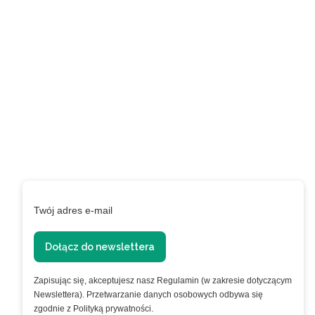
Zapisz się do naszego
Newslettera aby być na
bieżąco!
Podaj swój adres e-mail, jeżeli chcesz otrzymywać
informacje o nowościach i promocjach.
Twój adres e-mail
Dołącz do newslettera
Zapisując się, akceptujesz nasz Regulamin (w zakresie dotyczącym
Newslettera). Przetwarzanie danych osobowych odbywa się
zgodnie z Polityką prywatności.