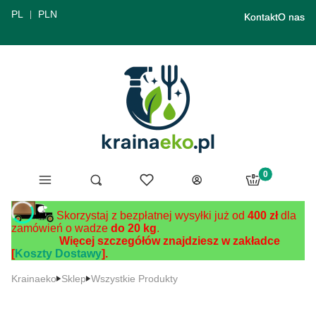
PL
PLN
Kontakt
O nas
Produkty w ko
Menu
Ulubione
Otwórz wyszukiwarkę
Szukaj
Koszyk
Zaloguj się
Skorzystaj z bezpłatnej wysyłki już od
400 zł
dla
zamówień o wadze
do 20 kg
.
Więcej szczegółów znajdziesz w zakładce
[
Koszty Dostawy
].
Krainaeko
Sklep
Wszystkie Produkty