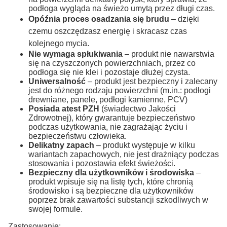
podłoga wygląda na świeżo umytą przez długi czas.
Opóźnia proces osadzania się brudu
–
dzięki
czemu oszczędzasz energię i skracasz czas
kolejnego mycia.
Nie wymaga spłukiwania
– produkt nie nawarstwia
się na czyszczonych powierzchniach, przez co
podłoga się nie klei i pozostaje dłużej czysta.
Uniwersalność
– produkt jest bezpieczny i zalecany
jest do różnego rodzaju powierzchni (m.in.: podłogi
drewniane, panele, podłogi kamienne, PCV)
Posiada atest PZH
(świadectwo Jakości
Zdrowotnej), który gwarantuje bezpieczeństwo
podczas użytkowania, nie zagrażając życiu i
bezpieczeństwu człowieka.
Delikatny zapach
– produkt występuje w kilku
wariantach zapachowych, nie jest drażniący podczas
stosowania i pozostawia efekt świeżości.
Bezpieczny dla użytkowników i środowiska
–
produkt wpisuje się na listę tych, które chronią
środowisko i są bezpieczne dla użytkowników
poprzez brak zawartości substancji szkodliwych w
swojej formule.
Zastosowanie: