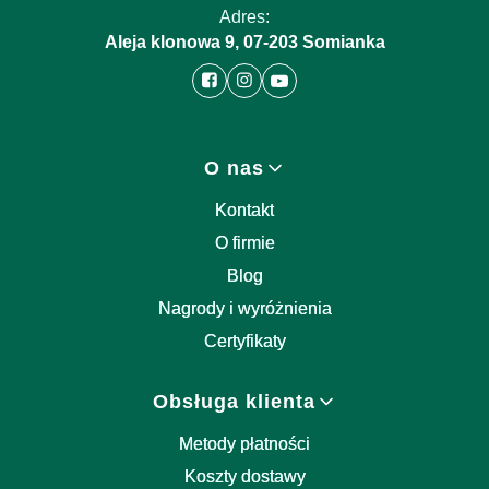
Adres:
Aleja klonowa 9, 07-203 Somianka
Linki w stopce
O nas
Kontakt
O firmie
Blog
Nagrody i wyróżnienia
Certyfikaty
Obsługa klienta
Metody płatności
Koszty dostawy