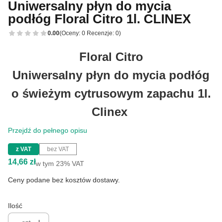
Uniwersalny płyn do mycia
podłóg Floral Citro 1l. CLINEX
0.00
(Oceny: 0 Recenzje: 0)
Floral Citro
Uniwersalny płyn do mycia podłóg
o świeżym cytrusowym zapachu 1l.
Clinex
Przejdź do pełnego opisu
z VAT
bez VAT
Cena
14,66 zł
w tym 23% VAT
w tym
23%
VAT
Ceny podane bez kosztów dostawy.
Ilość