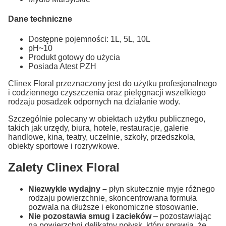
Dane techniczne
Dostępne pojemności: 1L, 5L, 10L
pH~10
Produkt gotowy do użycia
Posiada Atest PZH
Clinex Floral przeznaczony jest do użytku profesjonalnego
i codziennego czyszczenia oraz pielęgnacji wszelkiego
rodzaju posadzek odpornych na działanie wody.
Szczególnie polecany w obiektach użytku publicznego,
takich jak urzędy, biura, hotele, restauracje, galerie
handlowe, kina, teatry, uczelnie, szkoły, przedszkola,
obiekty sportowe i rozrywkowe.
Zalety Clinex Floral
Niezwykle wydajny –
płyn skutecznie myje różnego
rodzaju powierzchnie, skoncentrowana formuła
pozwala na dłuższe i ekonomiczne stosowanie.
Nie pozostawia smug i zacieków
– pozostawiając
na powierzchni delikatny połysk, który sprawia, że