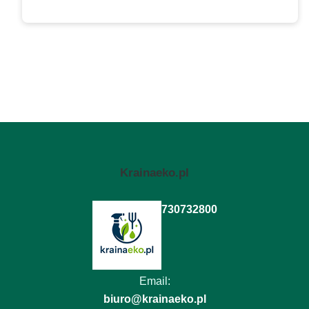
Krainaeko.pl
730732800
Email:
biuro@krainaeko.pl